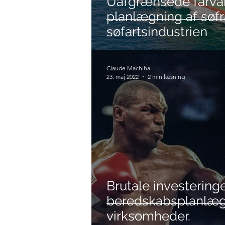
Uafgrænsede farvan
planlægning af søfr
søfartsindustrien
Claude Machiha
23. maj 2022
2 min læsning
Brutale investeringe
beredskabsplanlæg
virksomheder.