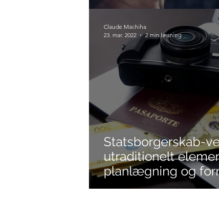
Claude Machiha
23. mar. 2022
2 min læsning
Statsborgerskab-ve
utraditionelt element
planlægning og for