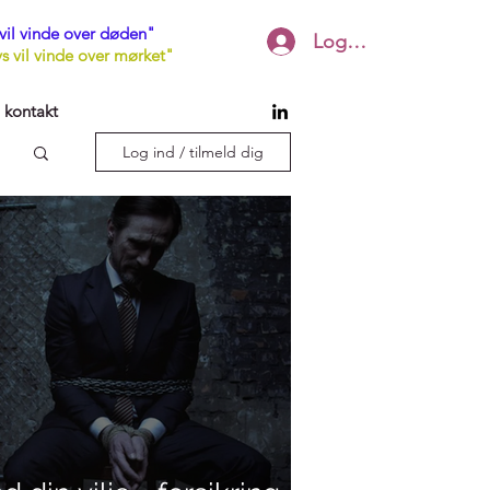
il vinde over døden"
Log ind
 vil vinde over mørket"
 kontakt
Log ind / tilmeld dig