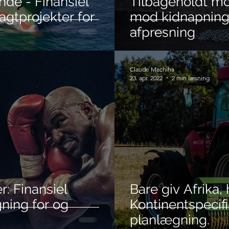
de - Finansiel
Tilbageholdt mod
agtprojekter for
mod kidnapning
afpresning
Claude Machiha
23. apr. 2022
2 min læsning
r: Finansiel
Bare giv Afrika,
ning for og
Kontinentspecif
planlægning.