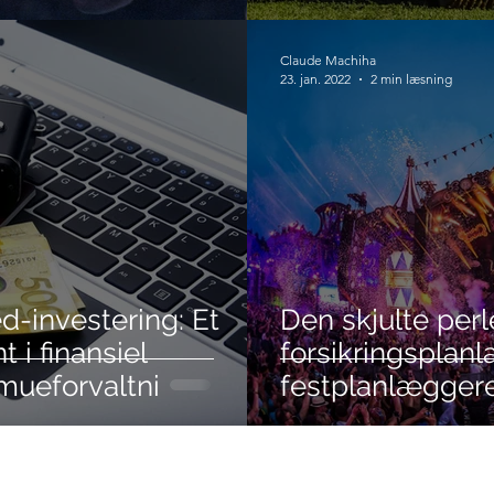
Claude Machiha
23. jan. 2022
2 min læsning
d-investering: Et
Den skjulte perl
 i finansiel
forsikringsplan
mueforvaltni
festplanlægger