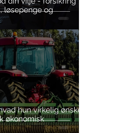
 din vilje - forsikring
, løsepenge og
 hvad hun virkelig ønsker:
ik økonomisk