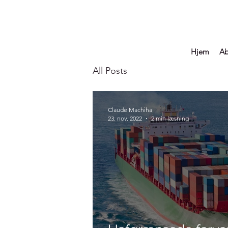
Hjem
Ab
All Posts
Claude Machiha
23. nov. 2022
2 min læsning