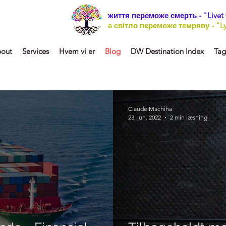
життя переможе смерть - "Livet v
а світло переможе темряву - "Lys
out
Services
Hvem vi er
Blog
DW Destination Index
Tag
Claude Machiha
23. jun. 2022
2 min læsning