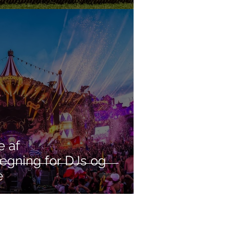
e af
lægning for DJs og
e